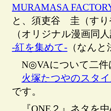
MURAMASA FACTORY
と、須吏谷 圭（すり
（オリジナル漫画同人
-紅を集めて-
（なんと
N◎VAについて二件
火塚たつやのスタイ
です。
『ONE２』ネタを中