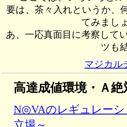
要は、茶々入れというか、
てみまし
あ、一応真面目に考察して
ツも
マジカル
高達成値環境・Ａ絶
N◎VAのレギュレー
立場～