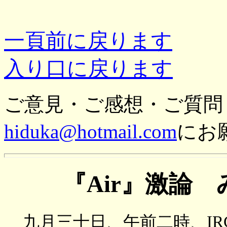
一頁前に戻ります
入り口に戻ります
ご意見・ご感想・ご質問
hiduka@hotmail.com
にお
『Air』激論
九月三十日、午前二時、IR